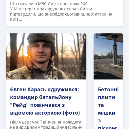
Що сказали в МЗС Литві про атаку РФ?
У Міністерстві закордонних справ Литви
підтвердили, що внаслідок сьогоднішньої атаки на
Київ...
Євген Карась одружився:
Бетонні
командир батальйону
плити
"Рейд" повінчався з
та
відомою акторкою (фото)
мішки
з
Після церемонії вінчання молодята
не вирушили у традиційну весільну
піском: