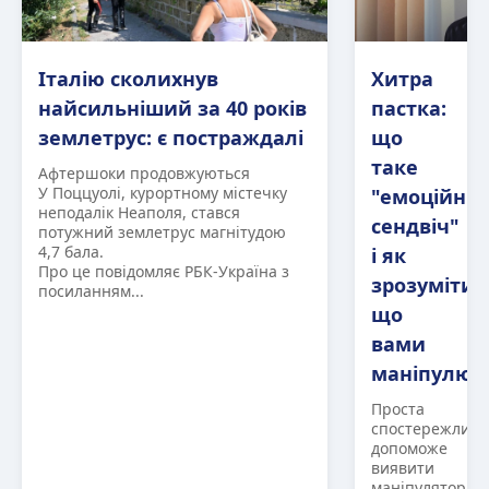
Італію сколихнув
Хитра
найсильніший за 40 років
пастка:
землетрус: є постраждалі
що
таке
Афтершоки продовжуються
У Поццуолі, курортному містечку
"емоційни
неподалік Неаполя, стався
сендвіч"
потужний землетрус магнітудою
4,7 бала.
і як
Про це повідомляє РБК-Україна з
зрозуміти,
посиланням...
що
вами
маніпулюю
Проста
спостережливі
допоможе
виявити
маніпулятора