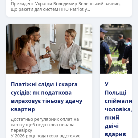
Президент України Володимир Зеленський заявив,
що ракети для систем ППО Patriot у...
Платіжні сліди і скарга
У
сусідів: як податкова
Польщі
вираховує тіньову здачу
спіймали
квартир
чоловіка,
який
Достатньо регулярних оплат на
картку щоб податкова почала
двічі
перевірку
вдарив
У 2026 році податкова відстежує