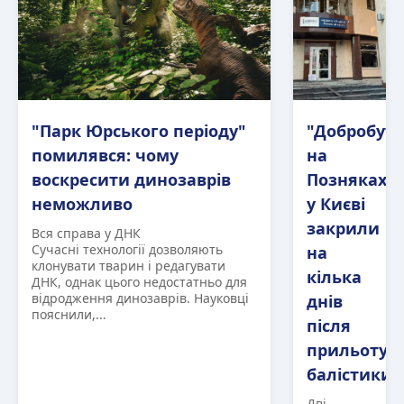
"Парк Юрського періоду"
"Добробут"
помилявся: чому
на
воскресити динозаврів
Позняках
неможливо
у Києві
закрили
Вся справа у ДНК
Сучасні технології дозволяють
на
клонувати тварин і редагувати
кілька
ДНК, однак цього недостатньо для
відродження динозаврів. Науковці
днів
пояснили,...
після
прильоту
балістики
Дві