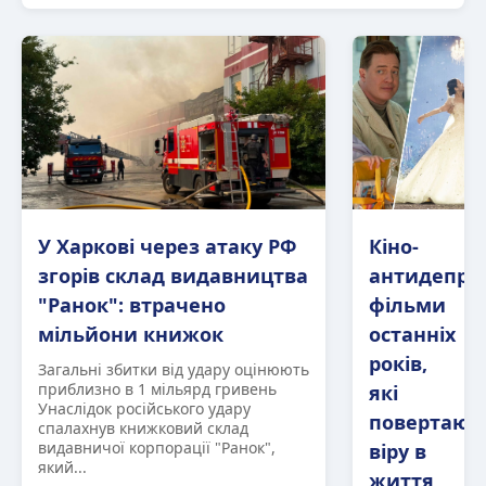
У Харкові через атаку РФ
Кіно-
згорів склад видавництва
антидепре
"Ранок": втрачено
фільми
мільйони книжок
останніх
років,
Загальні збитки від удару оцінюють
приблизно в 1 мільярд гривень
які
Унаслідок російського удару
повертают
спалахнув книжковий склад
видавничої корпорації "Ранок",
віру в
який...
життя