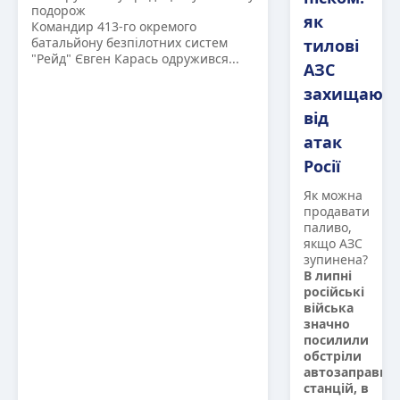
подорож
як
Командир 413-го окремого
батальйону безпілотних систем
тилові
"Рейд" Євген Карась одружився...
АЗС
захищають
від
атак
Росії
Як можна
продавати
паливо,
якщо АЗС
зупинена?
В липні
російські
війська
значно
посилили
обстріли
автозаправни
станцій, в