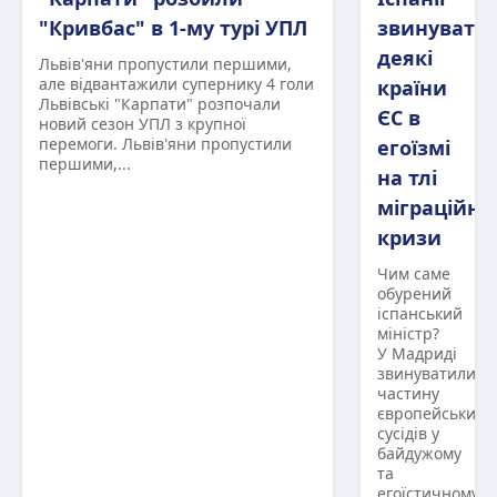
"Кривбас" в 1-му турі УПЛ
звинувати
деякі
Львів'яни пропустили першими,
але відвантажили супернику 4 голи
країни
Львівські "Карпати" розпочали
ЄС в
новий сезон УПЛ з крупної
перемоги. Львів'яни пропустили
егоїзмі
першими,...
на тлі
міграційно
кризи
Чим саме
обурений
іспанський
міністр?
У Мадриді
звинуватили
частину
європейських
сусідів у
байдужому
та
егоїстичному