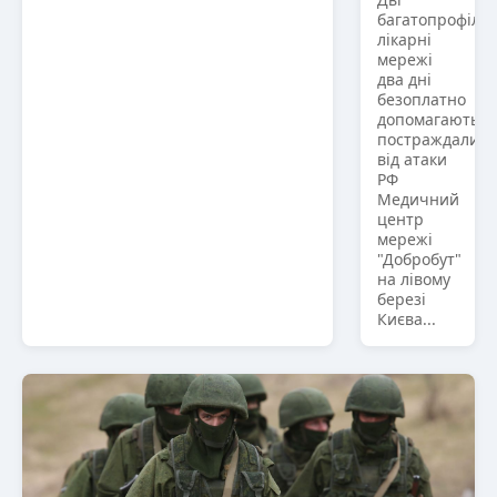
багатопрофільн
лікарні
мережі
два дні
безоплатно
допомагають
постраждалим
від атаки
РФ
Медичний
центр
мережі
"Добробут"
на лівому
березі
Києва...