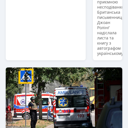
приємною
несподіванкою
Британська
письменниця
Джоан
Ролінґ
надіслала
листа та
книгу з
автографом
українському...