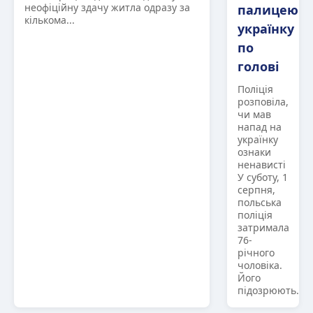
неофіційну здачу житла одразу за
палицею
кількома...
українку
по
голові
Поліція
розповіла,
чи мав
напад на
українку
ознаки
ненависті
У суботу, 1
серпня,
польська
поліція
затримала
76-
річного
чоловіка.
Його
підозрюють...