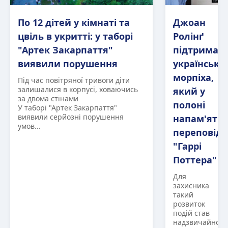
По 12 дітей у кімнаті та
Джоан
цвіль в укритті: у таборі
Ролінґ
"Артек Закарпаття"
підтримал
виявили порушення
українсько
морпіха,
Під час повітряної тривоги діти
залишалися в корпусі, ховаючись
який у
за двома стінами
полоні
У таборі "Артек Закарпаття"
виявили серйозні порушення
напам'ять
умов...
переповіда
"Гаррі
Поттера"
Для
захисника
такий
розвиток
подій став
надзвичайно