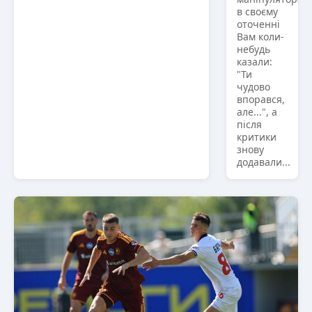
в своєму
оточенні
Вам коли-
небудь
казали:
"Ти
чудово
впорався,
але...", а
після
критики
знову
додавали...