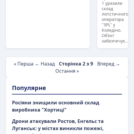
1 уразили
склад
логістичного
оператора
"3PL" у
Коледіно.
Об'єкт
забезпечує...
« Перша
← Назад
Сторінка 2 з 9
Вперед →
Остання »
Популярне
Росіяни знищили основний склад
виробника "Хортиці"
Дрони атакували Ростов, Енгельс та
Луганськ: у містах виникли пожежі,