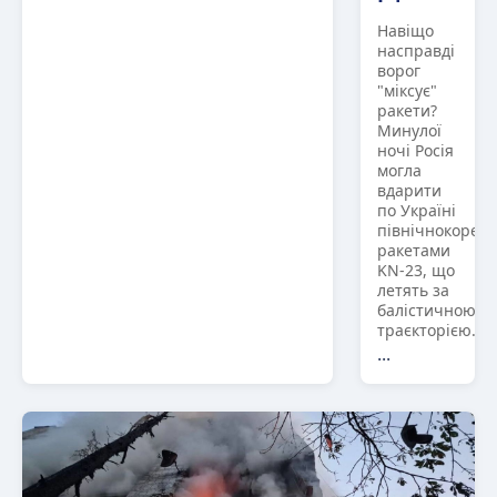
Навіщо
насправді
ворог
"міксує"
ракети?
Минулої
ночі Росія
могла
вдарити
по Україні
північнокорей
ракетами
KN-23, що
летять за
балістичною
траєкторією.
...