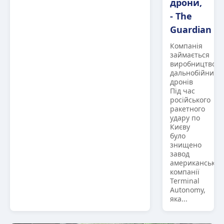
дрони,
- The
Guardian
Компанія
займається
виробництвом
дальнобійних
дронів
Під час
російського
ракетного
удару по
Києву
було
знищено
завод
американської
компанії
Terminal
Autonomy,
яка...