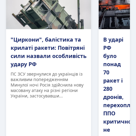
"Циркони", балістика та
В ударі
крилаті ракети: Повітряні
РФ
сили назвали особливість
було
удару РФ
понад
70
ПС ЗСУ звернулися до українців із
важливим попередженням
ракет і
Минулої ночі Росія здійснила нову
280
масовану атаку на різні регіони
України, застосувавши...
дронів,
перехоплю
ППО
критично
не