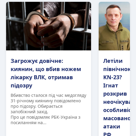
Загрожує довічне:
Летіли
киянин, що вбив ножем
північноко
лікарку ВЛК, отримав
KN-23?
підозру
Ігнат
розкрив
Вбивство сталося під час медогляду
31-річному киянину повідомлено
неочікуван
про підозру. Обирається
особливіст
запобіжний захід.
Про це повідомляє РБК-Україна з
масованої
посиланням на...
атаки
РФ