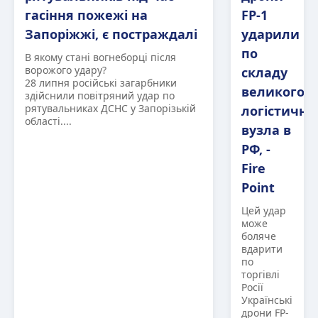
гасіння пожежі на
FP-1
Запоріжжі, є постраждалі
ударили
по
В якому стані вогнеборці після
ворожого удару?
складу
28 липня російські загарбники
великого
здійснили повітряний удар по
рятувальниках ДСНС у Запорізькій
логістично
області....
вузла в
РФ, -
Fire
Point
Цей удар
може
боляче
вдарити
по
торгівлі
Росії
Українські
дрони FP-