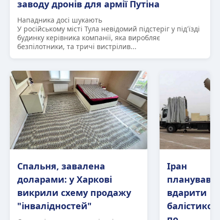
заводу дронів для армії Путіна
Нападника досі шукають
У російському місті Тула невідомий підстеріг у під'їзді
будинку керівника компанії, яка виробляє
безпілотники, та тричі вистрілив...
Спальня, завалена
Іран
доларами: у Харкові
планував
викрили схему продажу
вдарити
"інвалідностей"
балістико
по