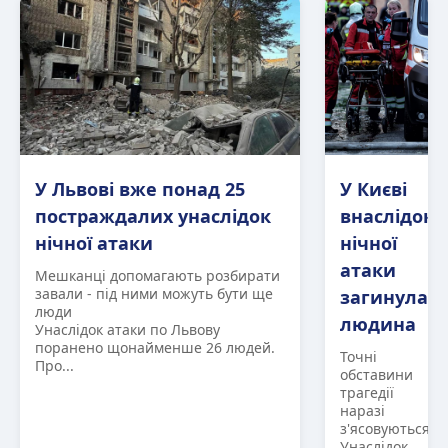
У Львові вже понад 25
У Києві
постраждалих унаслідок
внаслідок
нічної атаки
нічної
атаки
Мешканці допомагають розбирати
завали - під ними можуть бути ще
загинула
люди
людина
Унаслідок атаки по Львову
поранено щонайменше 26 людей.
Точні
Про...
обставини
трагедії
наразі
з'ясовуються
Унаслідок