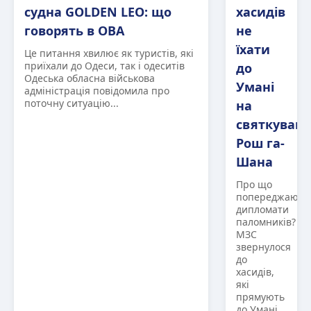
судна GOLDEN LEO: що
хасидів
говорять в ОВА
не
їхати
Це питання хвилює як туристів, які
приїхали до Одеси, так і одеситів
до
Одеська обласна військова
Умані
адміністрація повідомила про
поточну ситуацію...
на
святкуван
Рош га-
Шана
Про що
попереджають
дипломати
паломників?
МЗС
звернулося
до
хасидів,
які
прямують
до Умані