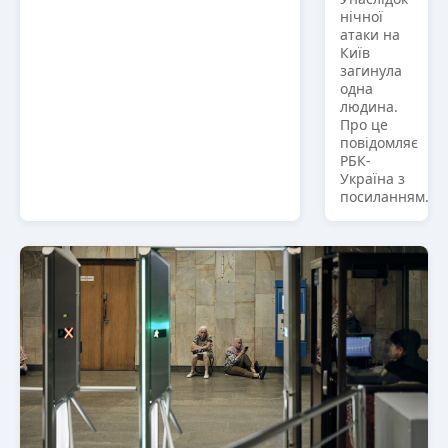
нічної
атаки на
Київ
загинула
одна
людина.
Про це
повідомляє
РБК-
Україна з
посиланням...