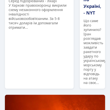
Серед підозрюваних - лікарі
У Харкові правоохоронці викрили
Україні,
схему незаконного оформлення
- NYT
інвалідності
військовозобов’язаним. За 5-8
Що саме
тисяч доларів їм допомагали
його
отримати...
зупинило?
Іран
розглядав
можливість
завдати
ракетного
удару по
українському
морському
порту у
відповідь
на атаку
на своє...