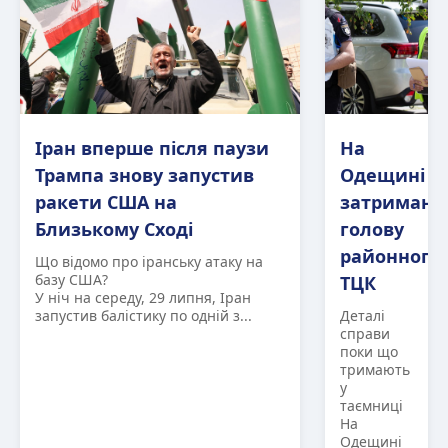
Іран вперше після паузи
На
Трампа знову запустив
Одещині
ракети США на
затримано
Близькому Сході
голову
районного
Що відомо про іранську атаку на
базу США?
ТЦК
У ніч на середу, 29 липня, Іран
запустив балістику по одній з...
Деталі
справи
поки що
тримають
у
таємниці
На
Одещині