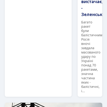
вистачає,
-
Зеленськи
Багато
ракет
були
балістичними
Росія
вночі
завдала
масованого
удару по
Україні
понад 70
ракетами,
значна
частина
яких -
балістичні,
і...