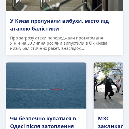
У Києві пролунали вибухи, місто під
атакою балістики
Про загрозу атаки попереджали протягом дня
У ніч на 30 липня росіяни випустили в бік Києва
низку балістичних ракет, внаслідок...
Чи безпечно купатися в
МЗС
Одесі після затоплення
закликало