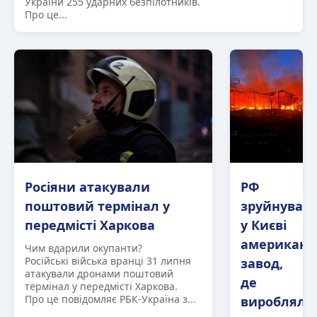
України 255 ударних безпілотників.
Про це...
Росіяни атакували
РФ
поштовий термінал у
зруйнувал
передмісті Харкова
у Києві
американс
Чим вдарили окупанти?
Російські війська вранці 31 липня
завод,
атакували дронами поштовий
де
термінал у передмісті Харкова.
Про це повідомляє РБК-Україна з...
виробляли