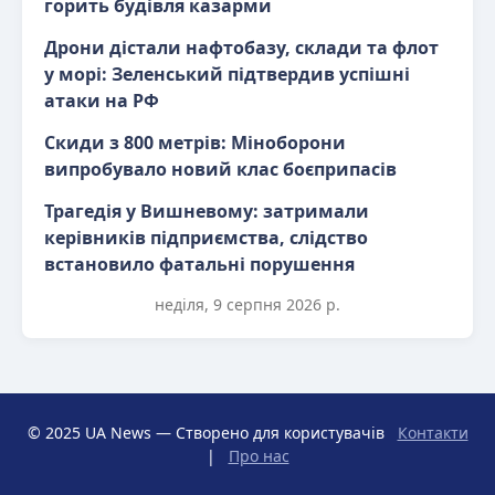
горить будівля казарми
Дрони дістали нафтобазу, склади та флот
у морі: Зеленський підтвердив успішні
атаки на РФ
Скиди з 800 метрів: Міноборони
випробувало новий клас боєприпасів
Трагедія у Вишневому: затримали
керівників підприємства, слідство
встановило фатальні порушення
неділя, 9 серпня 2026 р.
© 2025 UA News — Створено для користувачів
Контакти
|
Про нас